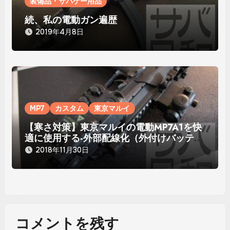
装備品・サバゲー用品
続、私の電動ガン遍歴
2019年4月8日
MP7
カスタム
東京マルイ
【寒さ対策】東京マルイの電動MP7A1を快
適に使用する-外部配線化（外付けバッテリ
ー化）-
2018年11月30日
コメントを残す