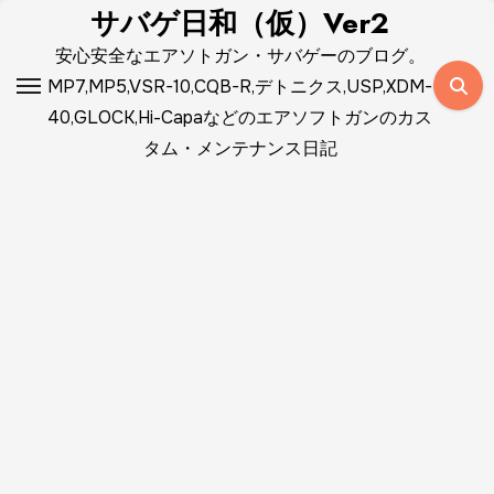
コ
サバゲ日和（仮）Ver2
ン
安心安全なエアソトガン・サバゲーのブログ。
テ
MP7,MP5,VSR-10,CQB-R,デトニクス,USP,XDM-
ン
40,GLOCK,Hi-Capaなどのエアソフトガンのカス
ツ
タム・メンテナンス日記
に
ス
キ
ッ
プ