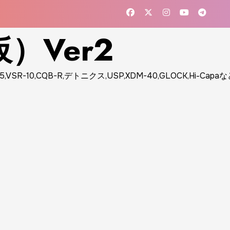
）Ver2
10,CQB-R,デトニクス,USP,XDM-40,GLOCK,Hi-Cap