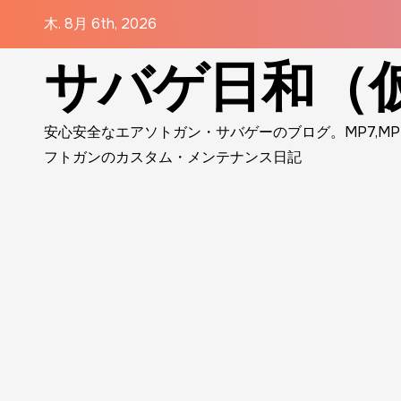
コ
木. 8月 6th, 2026
ン
サバゲ日和（仮
テ
ン
ツ
安心安全なエアソトガン・サバゲーのブログ。MP7,MP5,VSR-
に
フトガンのカスタム・メンテナンス日記
ス
キ
ッ
プ