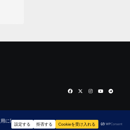
emeansar
。