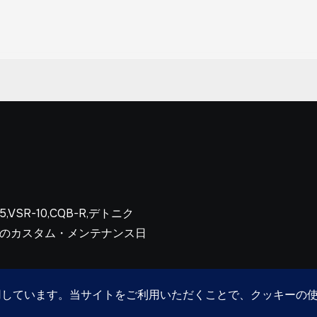
R-10,CQB-R,デトニク
フトガンのカスタム・メンテナンス日
 bang-bang.kurashika.com All rights reserved
|
Blogus
by
Th