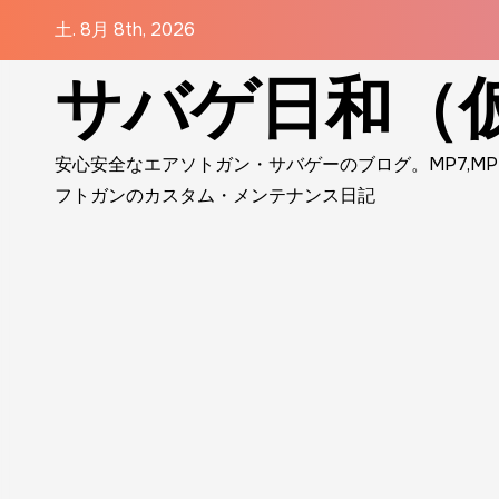
コ
土. 8月 8th, 2026
ン
サバゲ日和（仮
テ
ン
ツ
安心安全なエアソトガン・サバゲーのブログ。MP7,MP5,VSR-
に
フトガンのカスタム・メンテナンス日記
ス
キ
ッ
プ