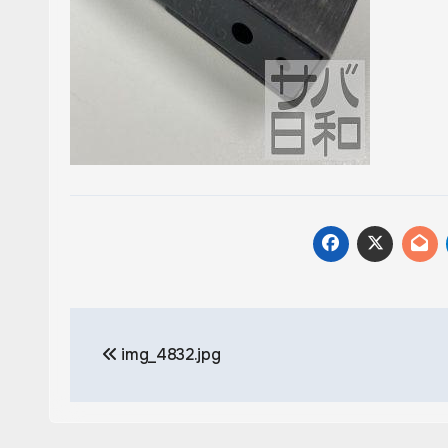
投
img_4832.jpg
稿
ナ