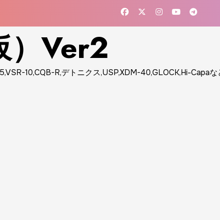
）Ver2
10,CQB-R,デトニクス,USP,XDM-40,GLOCK,Hi-Cap