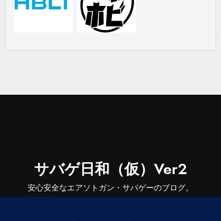
サバゲ日和（仮）Ver2
安心安全なエアソトガン・サバゲーのブログ。
MP7,MP5,VSR-10,CQB-R,デトニクス,USP,XDM-
40,GLOCK,Hi-Capaなどのエアソフトガンのカスタム・メ