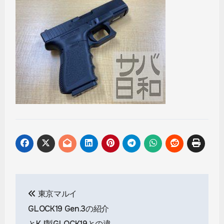
投
東京マルイ
稿
GLOCK19 Gen.3の紹介
とKJ製GLOCK19との違