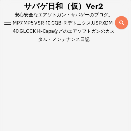
コ
サバゲ日和（仮）Ver2
ン
安心安全なエアソトガン・サバゲーのブログ。
テ
MP7,MP5,VSR-10,CQB-R,デトニクス,USP,XDM-
ン
40,GLOCK,Hi-Capaなどのエアソフトガンのカス
ツ
タム・メンテナンス日記
に
ス
キ
ッ
プ