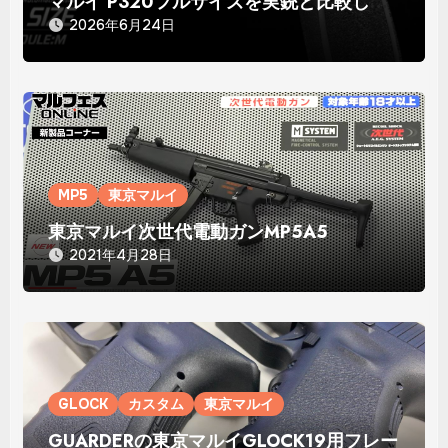
マルイ P320フルサイズを実銃と比較して
分かった「買い」の理由
2026年6月24日
MP5
東京マルイ
東京マルイ次世代電動ガンMP5A5
2021年4月28日
GLOCK
カスタム
東京マルイ
GUARDERの東京マルイGLOCK19用フレー