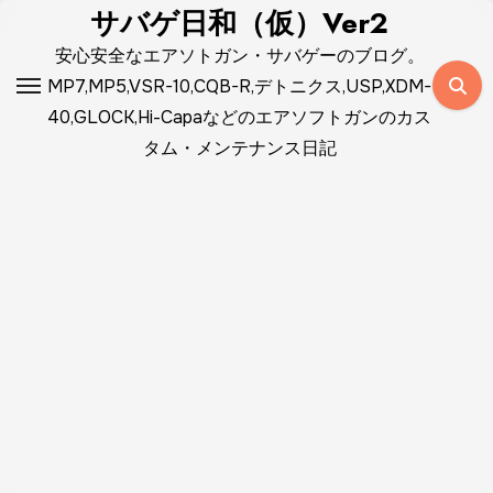
コ
サバゲ日和（仮）Ver2
ン
安心安全なエアソトガン・サバゲーのブログ。
テ
MP7,MP5,VSR-10,CQB-R,デトニクス,USP,XDM-
ン
40,GLOCK,Hi-Capaなどのエアソフトガンのカス
ツ
タム・メンテナンス日記
に
ス
キ
ッ
プ