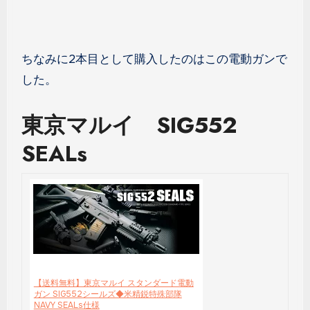
ちなみに2本目として購入したのはこの電動ガンで
した。
東京マルイ SIG552
SEALs
【送料無料】東京マルイ スタンダード電動
ガン SIG552シールズ◆米精鋭特殊部隊
NAVY SEALs仕様