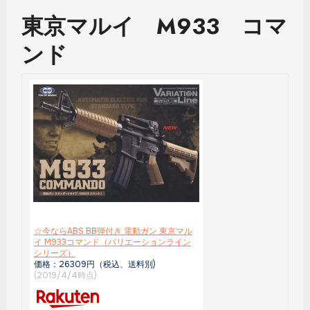
東京マルイ M933 コマ
ンド
☆今ならABS BB弾付き 電動ガン 東京マル
イ M933コマンド（バリエーションライン
シリーズ）
価格：26309円（税込、送料別)
(2019/4/4時点)