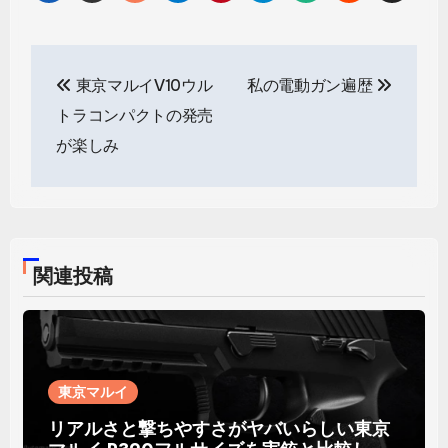
投
東京マルイV10ウル
私の電動ガン遍歴
稿
トラコンパクトの発売
ナ
が楽しみ
ビ
ゲ
ー
関連投稿
シ
ョ
ン
東京マルイ
リアルさと撃ちやすさがヤバいらしい東京